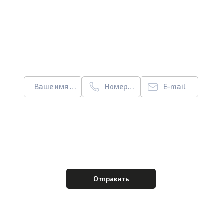
УЗНАТЬ ПОДРОБНЕЕ О ПРОДУКЦИИ И
УСЛОВИЯХ СОТРУДНИЧЕСТВА
Ваше имя или название организации
Номер телефона
E-mail
Я согласен на
обработку персональных
данных
и ознакомлен с условиями
Политики
конфиденциальности
ООО "Куформ" и
условиями
Политики конфиденциальности
ООО
«Оренбургская чайная фабрика»