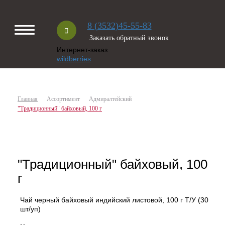
8 (3532)45-55-83
Заказать обратный звонок
Интернет-заказ
wildberries
Главная
Ассортимент
Адмиралтейский
"Традиционный" байховый, 100 г
"Традиционный" байховый, 100
г
Чай черный байховый индийский листовой, 100 г Т/У (30
шт/уп)