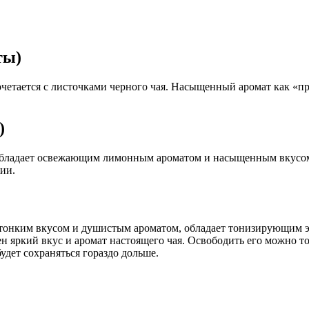
ты)
четается с листочками черного чая. Насыщенный аромат как «пр
)
. Обладает освежающим лимонным ароматом и насыщенным вкусо
ии.
 тонким вкусом и душистым ароматом, обладает тонизирующим э
н яркий вкус и аромат настоящего чая. Освободить его можно т
удет сохраняться гораздо дольше.