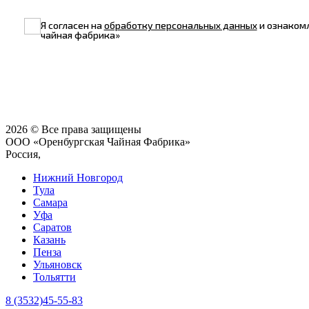
Я согласен на
обработку персональных данных
и ознаком
чайная фабрика»
2026 © Все права защищены
ООО «Оренбургская Чайная Фабрика»
Россия,
Нижний Новгород
Тула
Самара
Уфа
Саратов
Казань
Пенза
Ульяновск
Тольятти
8 (3532)45-55-83