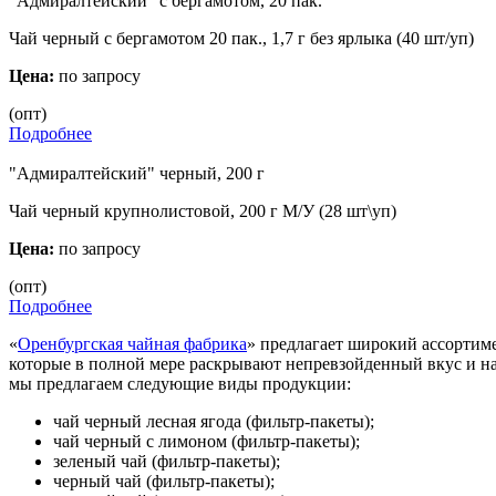
"Адмиралтейский" с бергамотом, 20 пак.
Чай черный с бергамотом 20 пак., 1,7 г без ярлыка (40 шт/уп)
Цена:
по запросу
(опт)
Подробнее
"Адмиралтейский" черный, 200 г
Чай черный крупнолистовой, 200 г М/У (28 шт\уп)
Цена:
по запросу
(опт)
Подробнее
«
Оренбургская чайная фабрика
» предлагает широкий ассортим
которые в полной мере раскрывают непревзойденный вкус и на
мы предлагаем следующие виды продукции:
чай черный лесная ягода (фильтр-пакеты);
чай черный с лимоном (фильтр-пакеты);
зеленый чай (фильтр-пакеты);
черный чай (фильтр-пакеты);